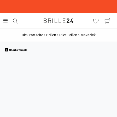
This is the Promotion Bar Text placeholder, loading promotion
data...
Die Startseite
Brillen
Pilot Brillen
Maverick