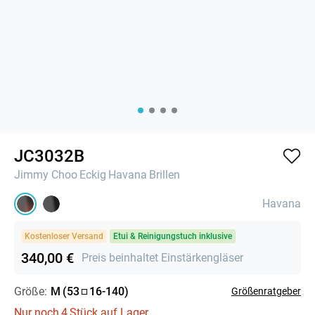
JC3032B
Jimmy Choo
Eckig
Havana
Brillen
Havana
Kostenloser Versand
Etui & Reinigungstuch inklusive
340,00 €
Preis beinhaltet Einstärkengläser
Größe:
M
(
53
16
-
140
)
Größenratgeber
Nur noch
4
Stück auf Lager