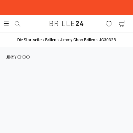
This is the Promotion Bar Text placeholder, loading promotion
data...
Die Startseite
Brillen
Jimmy Choo Brillen
JC3032B