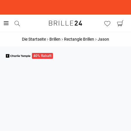
This is the Promotion Bar Text placeholder, loading promotion
data...
Die Startseite
Brillen
Rectangle Brillen
Jason
40% Rabatt