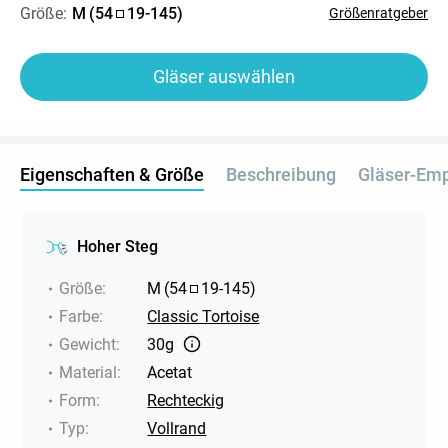
Größe:
M
(
54
19
-
145
)
Größenratgeber
Gläser auswählen
Eigenschaften & Größe
Beschreibung
Gläser-Em
Hoher Steg
Größe
:
M
(
54
19
-
145
)
Farbe
:
Classic Tortoise
Gewicht
:
30g
Material
:
Acetat
Form
:
Rechteckig
Typ
:
Vollrand