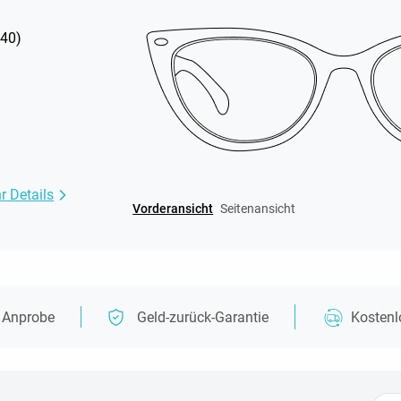
40
)
r Details
Vorderansicht
Seitenansicht
e Anprobe
Geld-zurück-Garantie
Kosten