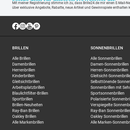
Mit meiner Registrierung stimme ich zu, dass Brille24.de mir einen E-Mail-N
über exklusive Angebote, Rabatte, neue Artikel und Gewinnspiele enthalten 
BRILLEN
SONNENBRILLEN
Alle Brillen
Alle Sonnenbrillen
Damenbrillen
Damen-Sonnenbrillen
Herrenbrillen
Herren-Sonnenbrillen
Kinderbrillen
Gleitsicht-Sonnenbrill
Gleitsichtbrillen
Selbsttönende Sonnen
Arbeitsplatzbrillen
Sonnenbrillen mit Seh
Blaulichtfilter-Brillen
Sportsonnenbrillen
Sportbrillen
Polarisierte Sonnenbri
Brillen-Neuheiten
Verspiegelte Sonnenbr
Ray-Ban Brillen
Ray-Ban Sonnenbrille
Oakley Brillen
Oakley Sonnenbrillen
Alle Markenbrillen
Alle Marken-Sonnenbri