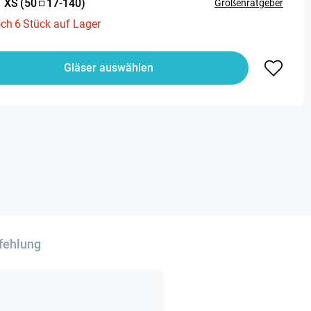
:
XS
(
50
17
-
140
)
Größenratgeber
och
6
Stück auf Lager
Gläser auswählen
fehlung