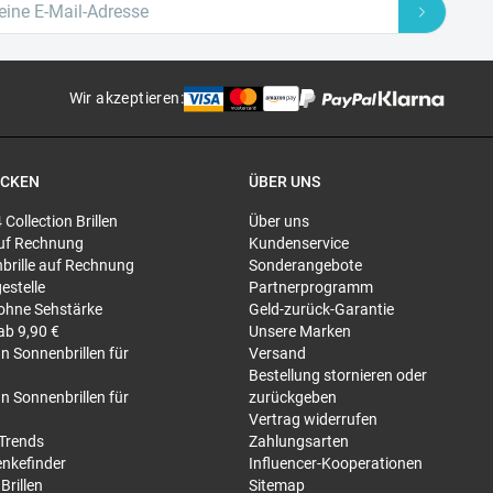
Wir akzeptieren
:
ECKEN
ÜBER UNS
4 Collection Brillen
Über uns
 auf Rechnung
Kundenservice
brille auf Rechnung
Sonderangebote
gestelle
Partnerprogramm
 ohne Sehstärke
Geld-zurück-Garantie
 ab 9,90 €
Unsere Marken
n Sonnenbrillen für
Versand
Bestellung stornieren oder
n Sonnenbrillen für
zurückgeben
Vertrag widerrufen
-Trends
Zahlungsarten
nkefinder
Influencer-Kooperationen
Brillen
Sitemap