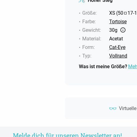
Hoher Steg
Größe
:
XS
(
50
17
-
1
Farbe
:
Tortoise
Gewicht
:
30g
Material
:
Acetat
Form
:
Cat-Eye
Typ
:
Vollrand
Was ist meine Größe?
Meh
Virtuell
Melde dich für unseren Newsletter an!