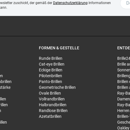
ewsletter zuschickt, der gemäß der
Datenschutzerklärung
Informationen
kann.
FORMEN & GESTELLE
ENTD
Runde Brillen
Brille2
Cat-eye Brillen
Brille
Eckige Brillen
Sonnen
en
Pilotenbrillen
Brillen
brillen
Panto-Brillen
Brillen
stärke
Geometrische Brillen
Brillen
Ovale Brillen
Ray-Ba
llen
Vollrandbrillen
Damen
illen
Halbrandbrillen
Ray-Ba
n
Randlose Brillen
Herren
Azetatbrillen
Brillen
llen
Gesche
Oakley 