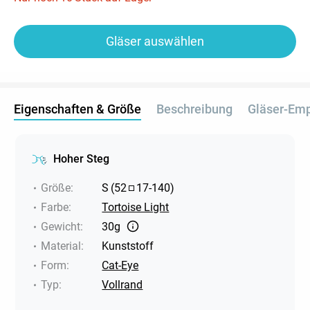
Gläser auswählen
Eigenschaften & Größe
Beschreibung
Gläser-Em
Hoher Steg
Größe
:
S
(
52
17
-
140
)
Farbe
:
Tortoise Light
Gewicht
:
30g
Material
:
Kunststoff
Form
:
Cat-Eye
Typ
:
Vollrand