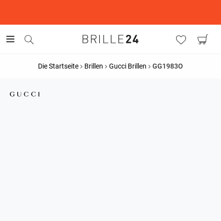
This is the Promotion Bar Text placeholder, loading promotion
data...
Die Startseite
Brillen
Gucci Brillen
GG1983O