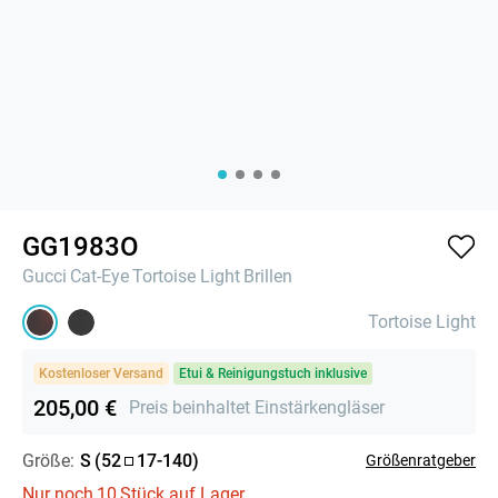
GG1983O
Gucci
Cat-Eye
Tortoise Light
Brillen
Tortoise Light
Kostenloser Versand
Etui & Reinigungstuch inklusive
205,00 €
Preis beinhaltet Einstärkengläser
Größe:
S
(
52
17
-
140
)
Größenratgeber
Nur noch
10
Stück auf Lager