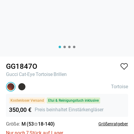
GG1847O
Gucci
Cat-Eye
Tortoise
Brillen
Tortoise
Kostenloser Versand
Etui & Reinigungstuch inklusive
350,00 €
Preis beinhaltet Einstärkengläser
Größe:
M
(
53
18
-
140
)
Größenratgeber
Nur noch
7
Stück auf Lager