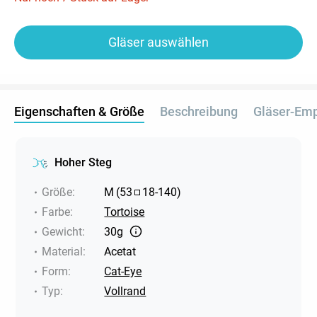
Gläser auswählen
Eigenschaften & Größe
Beschreibung
Gläser-Em
Hoher Steg
Größe
:
M
(
53
18
-
140
)
Farbe
:
Tortoise
Gewicht
:
30g
Material
:
Acetat
Form
:
Cat-Eye
Typ
:
Vollrand