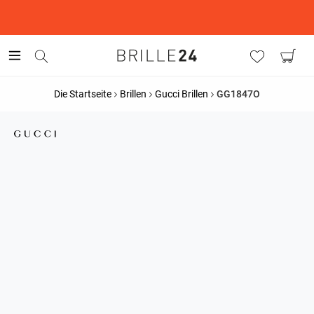
This is the Promotion Bar Text placeholder, loading promotion
data...
Die Startseite
Brillen
Gucci Brillen
GG1847O