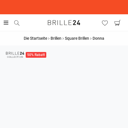
This is the Promotion Bar Text placeholder, loading promotion
data...
Die Startseite
Brillen
Square Brillen
Donna
50% Rabatt