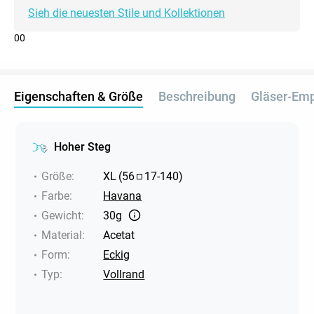
Sieh die neuesten Stile und Kollektionen
0
0
Eigenschaften & Größe
Beschreibung
Gläser-Em
Hoher Steg
Größe
:
XL
(
56
17
-
140
)
Farbe
:
Havana
Gewicht
:
30g
Material
:
Acetat
Form
:
Eckig
Typ
:
Vollrand