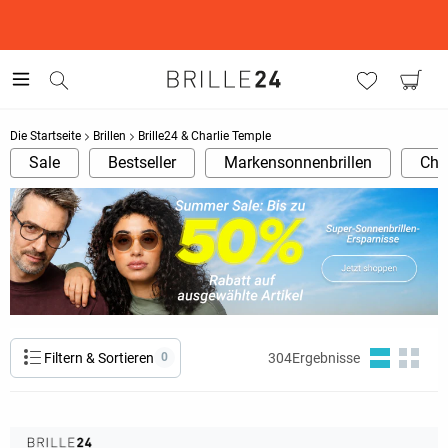
This is the Promotion Bar Text placeholder, loading promotion
data...
Die Startseite
Brillen
Brille24 & Charlie Temple
Sale
Bestseller
Markensonnenbrillen
Cha
Filtern & Sortieren
0
304
Ergebnisse