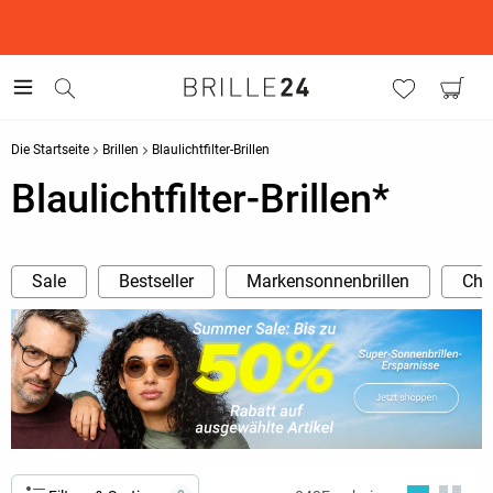
This is the Promotion Bar Text placeholder, loading promotion
data...
Die Startseite
Brillen
Blaulichtfilter-Brillen
Blaulichtfilter-Brillen*
Sale
Bestseller
Markensonnenbrillen
Cha