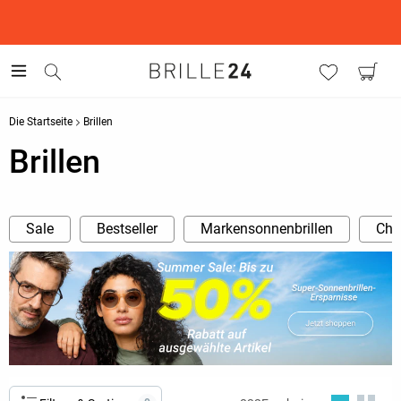
This is the Promotion Bar Text placeholder, loading promotion
data...
Die Startseite
Brillen
Brillen
Sale
Bestseller
Markensonnenbrillen
Cha