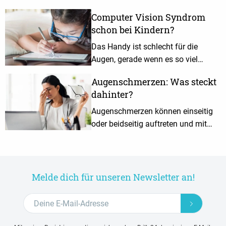
Computer Vision Syndrom
schon bei Kindern?
Das Handy ist schlecht für die
Augen, gerade wenn es so viel
genutzt wird wie heute. Kinder sollte
Augenschmerzen: Was steckt
man frühzeitig vor Augen- und
dahinter?
Haltungsschäden schützen.
Augenschmerzen können einseitig
oder beidseitig auftreten und mit
Kopfschmerzen oder Sehstörungen
einhergehen. Hier erfährst du mehr
über die Ursachen.
Melde dich für unseren Newsletter an!