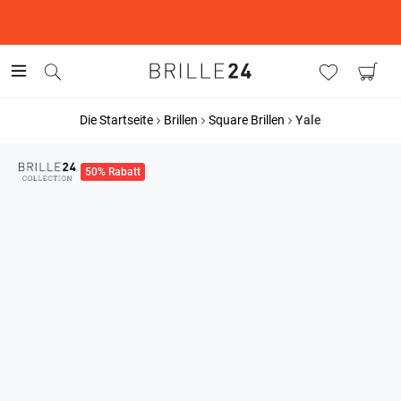
This is the Promotion Bar Text placeholder, loading promotion
data...
Die Startseite
Brillen
Square Brillen
Yale
50% Rabatt