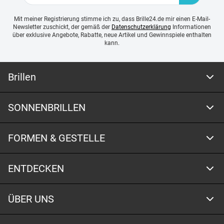
Mit meiner Registrierung stimme ich zu, dass Brille24.de mir einen E-Mail-
Newsletter zuschickt, der gemäß der
Datenschutzerklärung
Informationen
über exklusive Angebote, Rabatte, neue Artikel und Gewinnspiele enthalten
kann.
Brillen
SONNENBRILLEN
FORMEN & GESTELLE
ENTDECKEN
ÜBER UNS