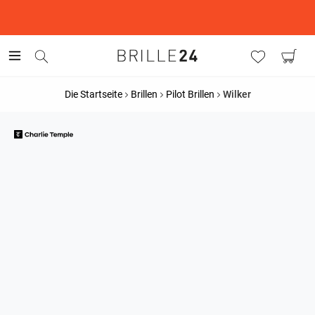
This is the Promotion Bar Text placeholder, loading promotion
data...
Die Startseite
Brillen
Pilot Brillen
Wilker