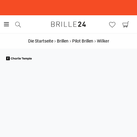
This is the Promotion Bar Text placeholder, loading promotion
data...
Die Startseite
Brillen
Pilot Brillen
Wilker