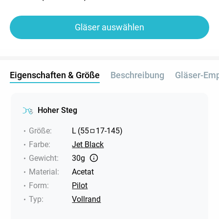
Gläser auswählen
Eigenschaften & Größe
Beschreibung
Gläser-Em
Hoher Steg
Größe
:
L
(
55
17
-
145
)
Farbe
:
Jet Black
Gewicht
:
30g
Material
:
Acetat
Form
:
Pilot
Typ
:
Vollrand