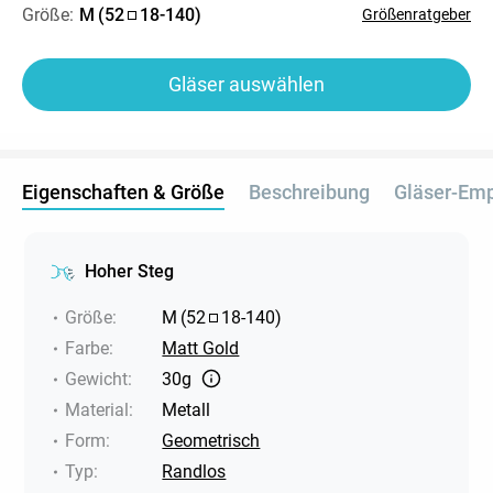
Größe:
M
(
52
18
-
140
)
Größenratgeber
Gläser auswählen
Eigenschaften & Größe
Beschreibung
Gläser-Em
Hoher Steg
Größe
:
M
(
52
18
-
140
)
Farbe
:
Matt Gold
Gewicht
:
30g
Material
:
Metall
Form
:
Geometrisch
Typ
:
Randlos