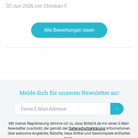
Mail die Bestätigung, dass die Brille wieder im Unternehmen
02 Jun 2026
,
von Christian F.
angekommen ist. Heute ist der 2. Juni und bis heute ist der
Kaufpreis immer noch nicht erstattet worden. Das sind unlautere
Geschäftspraktiken !!!
Alle Bewertungen lesen
Melde dich für unseren Newsletter an!
Mit meiner Registrierung stimme ich zu, dass Brille24.de mir einen E-Mail-
Newsletter zuschickt, der gemäß der
Datenschutzerklärung
Informationen
über exklusive Angebote, Rabatte, neue Artikel und Gewinnspiele enthalten