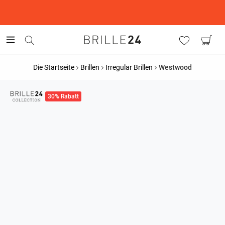
This is the Promotion Bar Text placeholder, loading promotion
data...
Die Startseite
Brillen
Irregular Brillen
Westwood
30% Rabatt