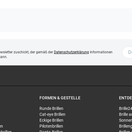
ewsletter zuschickt, der gemäß der
Datenschutzerklärung
Informationen
kann.
FORMEN & GESTELLE
ENTD
Runde Brillen
Brille2
Cat-eye Brillen
Brille
Eckige Brillen
Sonnen
en
Pilotenbrillen
Brillen