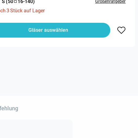
:
S
(
50
16
-
140
)
Größenratgeber
och
3
Stück auf Lager
Gläser auswählen
fehlung