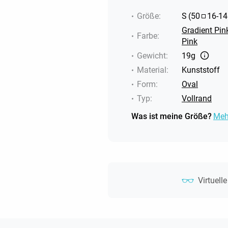
Größe
:
S
(
50
16
-
14
Gradient Pin
Farbe
:
Pink
Gewicht
:
19g
Material
:
Kunststoff
Form
:
Oval
Typ
:
Vollrand
Was ist meine Größe?
Meh
Virtuell