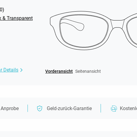
0
)
k & Transparent
r Details
Vorderansicht
Seitenansicht
e Anprobe
Geld-zurück-Garantie
Kosten