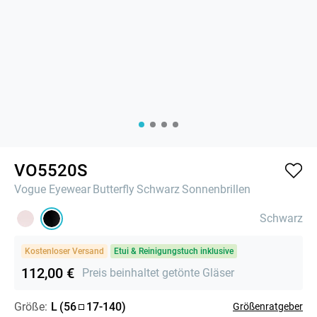
VO5520S
Vogue Eyewear
Butterfly
Schwarz
Sonnenbrillen
Schwarz
Kostenloser Versand
Etui & Reinigungstuch inklusive
112,00 €
Preis beinhaltet getönte Gläser
Größe:
L
(
56
17
-
140
)
Größenratgeber