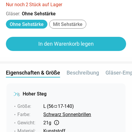
Nur noch
2
Stück auf Lager
Gläser
:
Ohne Sehstärke
Ohne Sehstärke
Mit Sehstärke
In den Warenkorb legen
Eigenschaften & Größe
Beschreibung
Gläser-Em
Hoher Steg
Größe
:
L
(
56
17
-
140
)
Farbe
:
Schwarz Sonnenbrillen
Gewicht
:
21g
Material
:
Kunststoff