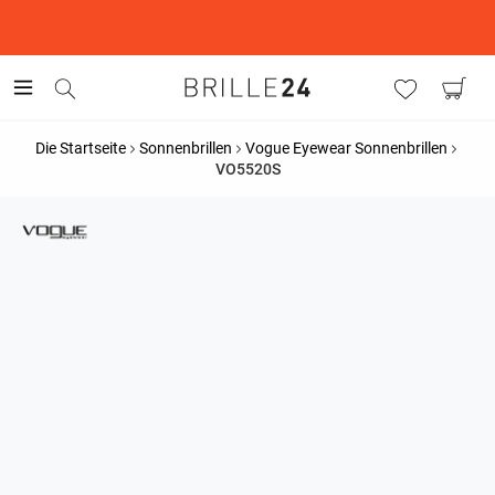
This is the Promotion Bar Text placeholder, loading promotion
data...
Die Startseite
Sonnenbrillen
Vogue Eyewear Sonnenbrillen
VO5520S