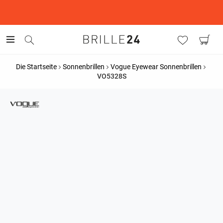
This is the Promotion Bar Text placeholder, loading promotion
data...
Die Startseite
Sonnenbrillen
Vogue Eyewear Sonnenbrillen
VO5328S