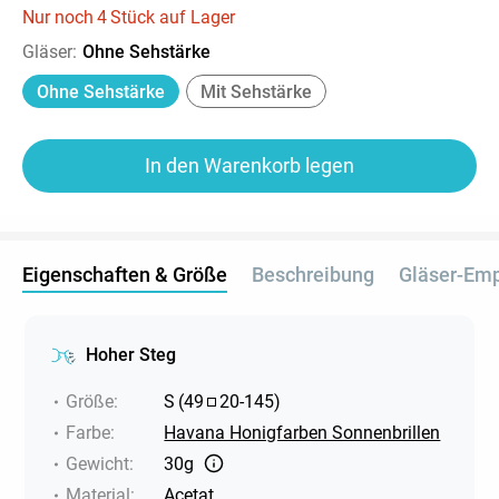
Nur noch
4
Stück auf Lager
Gläser
:
Ohne Sehstärke
Ohne Sehstärke
Mit Sehstärke
In den Warenkorb legen
Eigenschaften & Größe
Beschreibung
Gläser-Em
Hoher Steg
Größe
:
S
(
49
20
-
145
)
Farbe
:
Havana Honigfarben Sonnenbrillen
Gewicht
:
30g
Material
:
Acetat