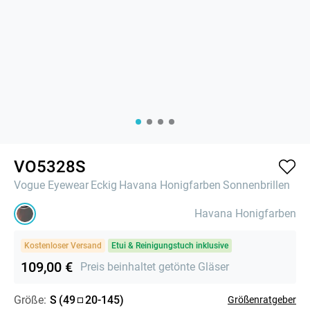
VO5328S
Vogue Eyewear
Eckig
Havana Honigfarben
Sonnenbrillen
Havana Honigfarben
Kostenloser Versand
Etui & Reinigungstuch inklusive
109,00 €
Preis beinhaltet getönte Gläser
Größe:
S
(
49
20
-
145
)
Größenratgeber