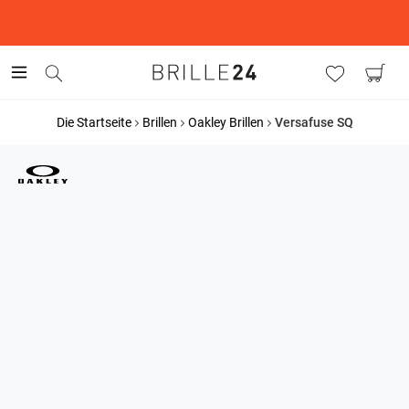
This is the Promotion Bar Text placeholder, loading promotion
data...
Die Startseite
Brillen
Oakley Brillen
Versafuse SQ