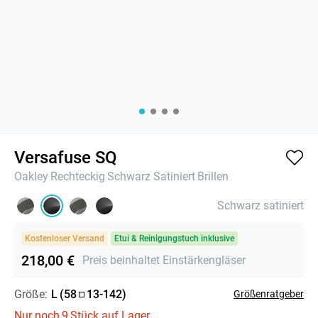
Versafuse SQ
Oakley
Rechteckig
Schwarz Satiniert
Brillen
Schwarz satiniert
Kostenloser Versand
Etui & Reinigungstuch inklusive
218,00 €
Preis beinhaltet Einstärkengläser
Größe:
L
(
58
13
-
142
)
Größenratgeber
Nur noch
9
Stück auf Lager