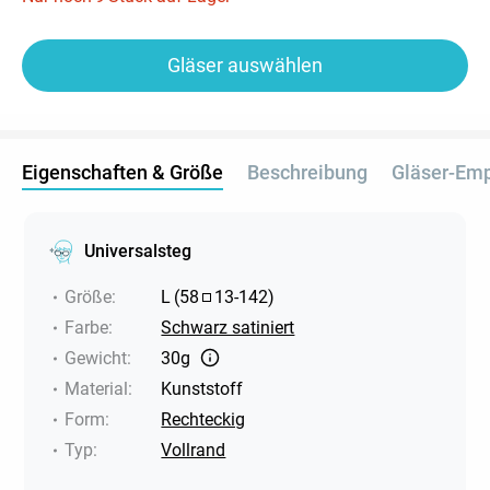
Gläser auswählen
Eigenschaften & Größe
Beschreibung
Gläser-Em
Universalsteg
Größe
:
L
(
58
13
-
142
)
Farbe
:
Schwarz satiniert
Gewicht
:
30g
Material
:
Kunststoff
Form
:
Rechteckig
Typ
:
Vollrand