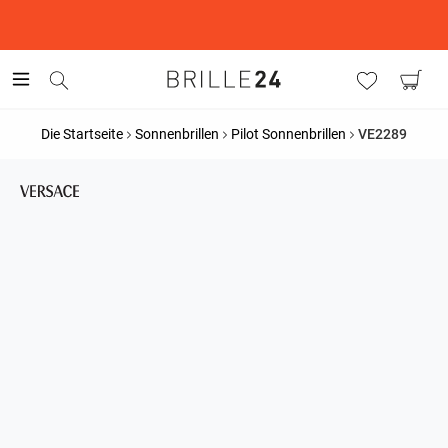
This is the Promotion Bar Text placeholder, loading promotion
data...
Die Startseite
Sonnenbrillen
Pilot Sonnenbrillen
VE2289