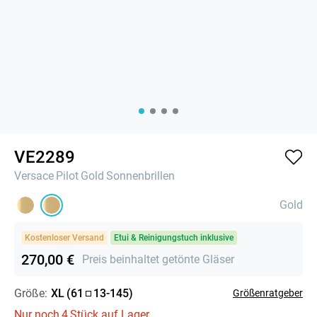
VE2289
Versace
Pilot
Gold
Sonnenbrillen
Gold
Kostenloser Versand
Etui & Reinigungstuch inklusive
270,00 €
Preis beinhaltet getönte Gläser
Größe:
XL
(
61
13
-
145
)
Größenratgeber
Nur noch
4
Stück auf Lager