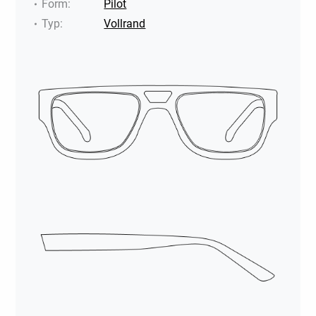
Form
:
Pilot
Typ
:
Vollrand