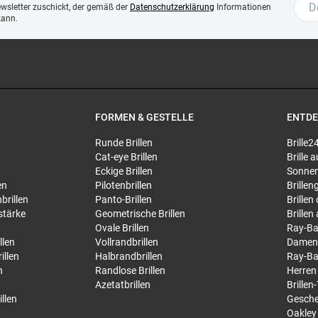
ewsletter zuschickt, der gemäß der
Datenschutzerklärung
Informationen
kann.
FORMEN & GESTELLE
ENTD
Runde Brillen
Brille2
Cat-eye Brillen
Brille
Eckige Brillen
Sonnen
en
Pilotenbrillen
Brillen
brillen
Panto-Brillen
Brillen
stärke
Geometrische Brillen
Brillen
Ovale Brillen
Ray-Ba
llen
Vollrandbrillen
Damen
illen
Halbrandbrillen
Ray-Ba
n
Randlose Brillen
Herren
Azetatbrillen
Brillen
llen
Gesche
Oakley 