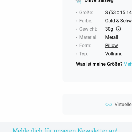
Universalsteg
Größe
:
S
(
53
15
-
14
Farbe
:
Gold & Schw
Gewicht
:
30g
Material
:
Metall
Form
:
Pillow
Typ
:
Vollrand
Was ist meine Größe?
Meh
Virtuell
Melde dich für unseren Newsletter an!