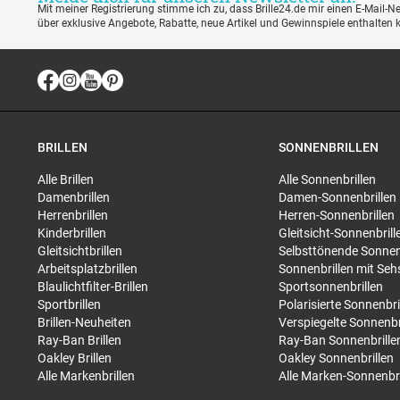
Mit meiner Registrierung stimme ich zu, dass Brille24.de mir einen E-Mail-N
über exklusive Angebote, Rabatte, neue Artikel und Gewinnspiele enthalten 
BRILLEN
SONNENBRILLEN
Alle Brillen
Alle Sonnenbrillen
Damenbrillen
Damen-Sonnenbrillen
Herrenbrillen
Herren-Sonnenbrillen
Kinderbrillen
Gleitsicht-Sonnenbrill
Gleitsichtbrillen
Selbsttönende Sonnen
Arbeitsplatzbrillen
Sonnenbrillen mit Seh
Blaulichtfilter-Brillen
Sportsonnenbrillen
Sportbrillen
Polarisierte Sonnenbri
Brillen-Neuheiten
Verspiegelte Sonnenbr
Ray-Ban Brillen
Ray-Ban Sonnenbrille
Oakley Brillen
Oakley Sonnenbrillen
Alle Markenbrillen
Alle Marken-Sonnenbri