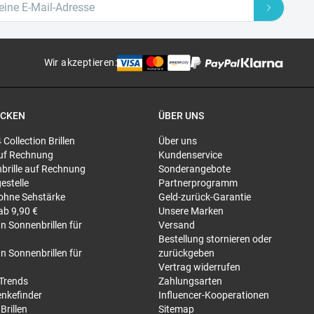
Wir akzeptieren
:
ECKEN
ÜBER UNS
4 Collection Brillen
Über uns
 auf Rechnung
Kundenservice
brille auf Rechnung
Sonderangebote
gestelle
Partnerprogramm
 ohne Sehstärke
Geld-zurück-Garantie
 ab 9,90 €
Unsere Marken
n Sonnenbrillen für
Versand
Bestellung stornieren oder
n Sonnenbrillen für
zurückgeben
Vertrag widerrufen
-Trends
Zahlungsarten
nkefinder
Influencer-Kooperationen
Brillen
Sitemap