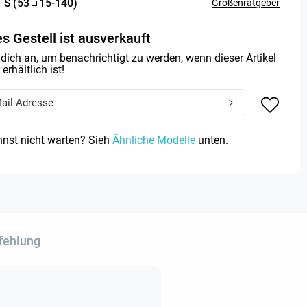
:
S
(
53
15
-
140
)
Größenratgeber
s Gestell ist ausverkauft
dich an, um benachrichtigt zu werden, wenn dieser Artikel
erhältlich ist!
nst nicht warten? Sieh
Ähnliche Modelle
unten.
fehlung