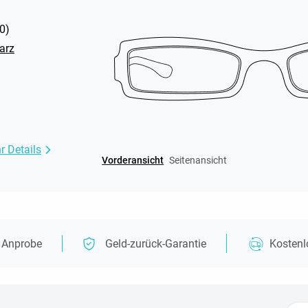
0
)
arz
r Details
Vorderansicht
Seitenansicht
e Anprobe
Geld-zurück-Garantie
Kosten