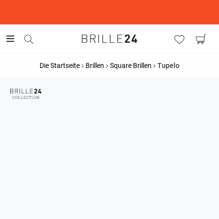
This is the Promotion Bar Text placeholder, loading promotion
data...
Die Startseite
Brillen
Square Brillen
Tupelo