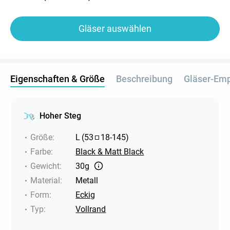
Gläser auswählen
Eigenschaften & Größe
Beschreibung
Gläser-Em
Hoher Steg
Größe
:
L
(
53
18
-
145
)
Farbe
:
Black & Matt Black
Gewicht
:
30g
Material
:
Metall
Form
:
Eckig
Typ
:
Vollrand