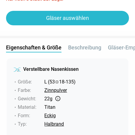
Gläser auswählen
Eigenschaften & Größe
Beschreibung
Gläser-Em
Verstellbare Nasenkissen
Größe
:
L
(
53
18
-
135
)
Farbe
:
Zinnpulver
Gewicht
:
22g
Material
:
Titan
Form
:
Eckig
Typ
:
Halbrand