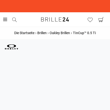
This is the Promotion Bar Text placeholder, loading promotion
data...
Die Startseite
Brillen
Oakley Brillen
TinCup™ 0.5 Ti