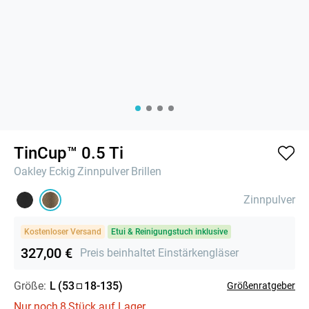
TinCup™ 0.5 Ti
Oakley
Eckig
Zinnpulver
Brillen
Zinnpulver
Kostenloser Versand
Etui & Reinigungstuch inklusive
327,00 €
Preis beinhaltet Einstärkengläser
Größe:
L
(
53
18
-
135
)
Größenratgeber
Nur noch
8
Stück auf Lager