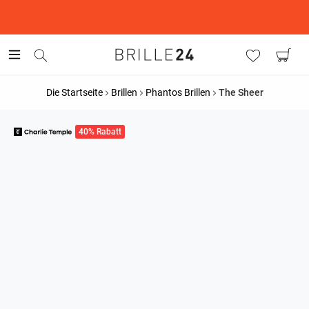
This is the Promotion Bar Text placeholder, loading promotion
data...
Die Startseite
Brillen
Phantos Brillen
The Sheer
40% Rabatt