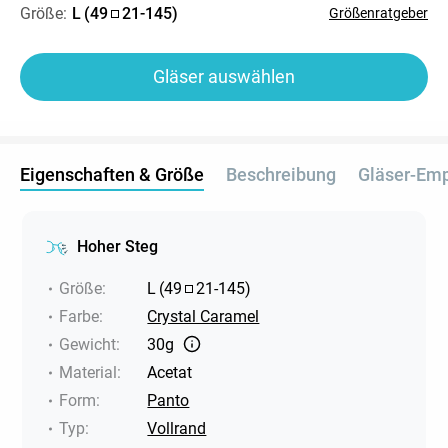
Größe:
L
(
49
21
-
145
)
Größenratgeber
Gläser auswählen
Eigenschaften & Größe
Beschreibung
Gläser-Em
Hoher Steg
Größe
:
L
(
49
21
-
145
)
Farbe
:
Crystal Caramel
Gewicht
:
30g
Material
:
Acetat
Form
:
Panto
Typ
:
Vollrand