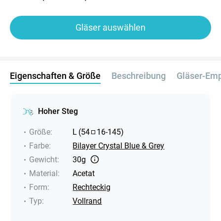
Gläser auswählen
Eigenschaften & Größe
Beschreibung
Gläser-Em
Hoher Steg
Größe
:
L
(
54
16
-
145
)
Farbe
:
Bilayer Crystal Blue & Grey
Gewicht
:
30g
Material
:
Acetat
Form
:
Rechteckig
Typ
:
Vollrand