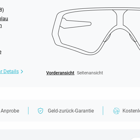
8
)
blau
n
e
r Details
Vorderansicht
Seitenansicht
e Anprobe
Geld-zurück-Garantie
Kosten