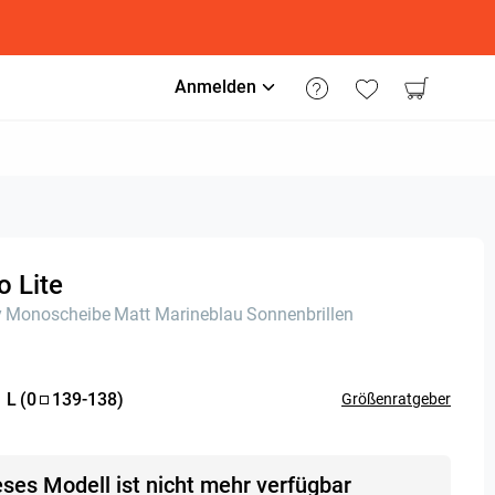
Anmelden
o Lite
y
Monoscheibe
Matt Marineblau
Sonnenbrillen
:
L
(
0
139
-
138
)
Größenratgeber
eses Modell ist nicht mehr verfügbar