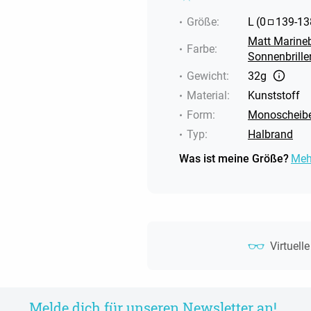
Größe
:
L
(
0
139
-
13
Matt Marine
Farbe
:
Sonnenbrille
Gewicht
:
32g
Material
:
Kunststoff
Form
:
Monoscheib
Typ
:
Halbrand
Was ist meine Größe?
Meh
Virtuell
Melde dich für unseren Newsletter an!