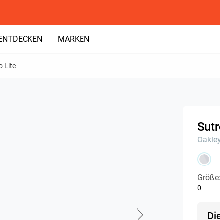
ENTDECKEN
MARKEN
o Lite
Sutr
Oakle
Größe
0
Di