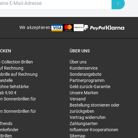
Wir akzeptieren
:
ECKEN
ÜBER UNS
4 Collection Brillen
Über uns
 auf Rechnung
Kundenservice
brille auf Rechnung
Sonderangebote
gestelle
Partnerprogramm
 ohne Sehstärke
Geld-zurück-Garantie
 ab 9,90 €
Unsere Marken
n Sonnenbrillen für
Versand
Bestellung stornieren oder
n Sonnenbrillen für
zurückgeben
Vertrag widerrufen
-Trends
Zahlungsarten
nkefinder
Influencer-Kooperationen
Brillen
Sitemap