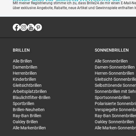
Mit meiner Registrierung stimme ich zu, dass Brille24.de mir einen E-Mail-N
über exklusive Angebote, Rabatte, neue Artikel und Gewinnspiele enthalten 
BRILLEN
SONNENBRILLEN
Alle Brillen
Alle Sonnenbrillen
Damenbrillen
Damen-Sonnenbrillen
Herrenbrillen
Herren-Sonnenbrillen
Kinderbrillen
Gleitsicht-Sonnenbrill
Gleitsichtbrillen
Selbsttönende Sonnen
Arbeitsplatzbrillen
Sonnenbrillen mit Seh
Blaulichtfilter-Brillen
Sportsonnenbrillen
Sportbrillen
Polarisierte Sonnenbri
Brillen-Neuheiten
Verspiegelte Sonnenbr
Ray-Ban Brillen
Ray-Ban Sonnenbrille
Oakley Brillen
Oakley Sonnenbrillen
Alle Markenbrillen
Alle Marken-Sonnenbri