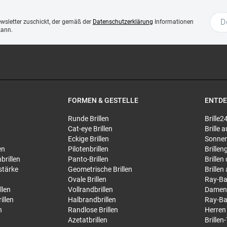
ewsletter zuschickt, der gemäß der
Datenschutzerklärung
Informationen
kann.
FORMEN & GESTELLE
ENTD
Runde Brillen
Brille2
Cat-eye Brillen
Brille
Eckige Brillen
Sonnen
en
Pilotenbrillen
Brillen
brillen
Panto-Brillen
Brillen
stärke
Geometrische Brillen
Brillen
Ovale Brillen
Ray-Ba
llen
Vollrandbrillen
Damen
illen
Halbrandbrillen
Ray-Ba
n
Randlose Brillen
Herren
Azetatbrillen
Brillen