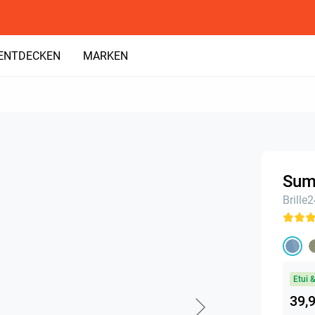
ENTDECKEN
MARKEN
Summ
Brille
Etui 
39,