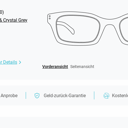
0
)
& Crystal Grey
r Details
Vorderansicht
Seitenansicht
e Anprobe
Geld-zurück-Garantie
Kosten