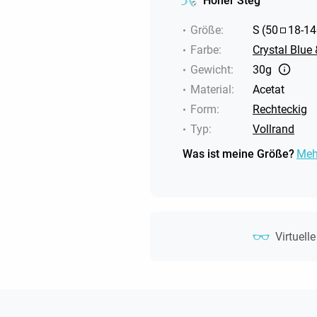
Hoher Steg
Größe
:
S
(
50
18
-
14
Farbe
:
Crystal Blue 
Gewicht
:
30g
Material
:
Acetat
Form
:
Rechteckig
Typ
:
Vollrand
Was ist meine Größe?
Meh
Virtuell