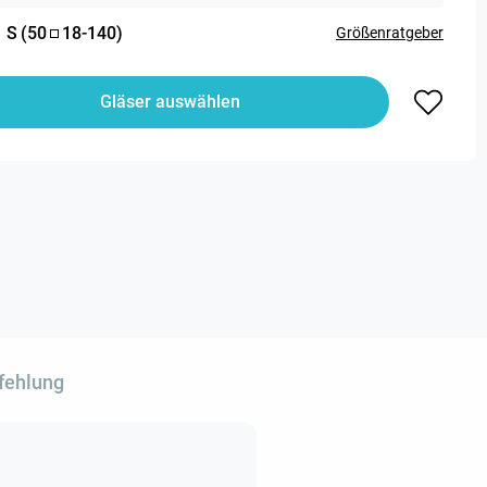
:
S
(
50
18
-
140
)
Größenratgeber
Gläser auswählen
fehlung