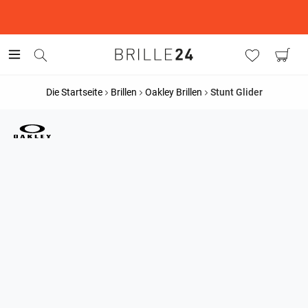
This is the Promotion Bar Text placeholder, loading promotion
data...
Die Startseite
Brillen
Oakley Brillen
Stunt Glider