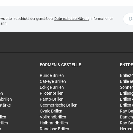
ewsletter zuschickt, der gemäß der
Datenschutzerklärung
Informationen
kann.
FORMEN & GESTELLE
ENTD
Runde Brillen
Brille2
Cat-eye Brillen
Brille
Eckige Brillen
Sonnen
en
Pilotenbrillen
Brillen
brillen
Panto-Brillen
Brillen
stärke
Geometrische Brillen
Brillen
Ovale Brillen
Ray-Ba
llen
Vollrandbrillen
Damen
illen
Halbrandbrillen
Ray-Ba
n
Randlose Brillen
Herren