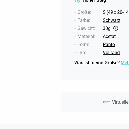
Hoher Steg
Größe
:
S
(
49
20
-
14
Farbe
:
Schwarz
Gewicht
:
30g
Material
:
Acetat
Form
:
Panto
Typ
:
Vollrand
Was ist meine Größe?
Meh
Virtuell