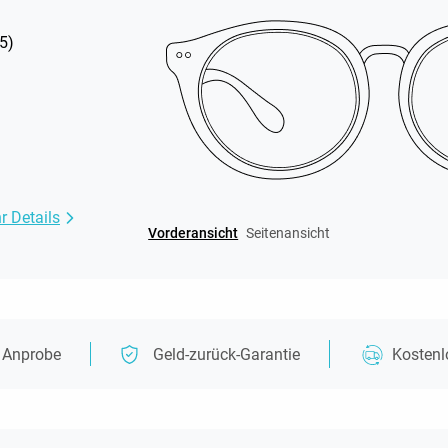
5
)
r Details
Vorderansicht
Seitenansicht
e Anprobe
Geld-zurück-Garantie
Kosten