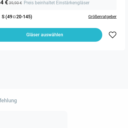
94 €
Preis beinhaltet Einstärkengläser
39,90 €
:
S
(
49
20
-
145
)
Größenratgeber
Gläser auswählen
fehlung