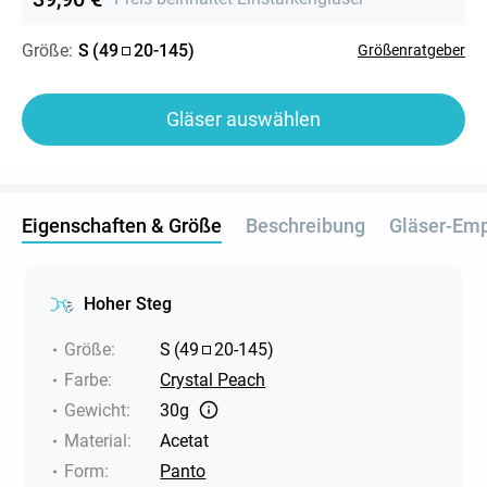
Größe:
S
(
49
20
-
145
)
Größenratgeber
Gläser auswählen
Eigenschaften & Größe
Beschreibung
Gläser-Em
Hoher Steg
Größe
:
S
(
49
20
-
145
)
Farbe
:
Crystal Peach
Gewicht
:
30g
Material
:
Acetat
Form
:
Panto