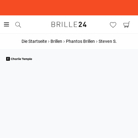
This is the Promotion Bar Text placeholder, loading promotion
data...
Die Startseite
Brillen
Phantos Brillen
Steven S.