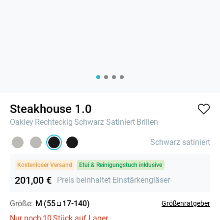
Steakhouse 1.0
Oakley
Rechteckig
Schwarz Satiniert
Brillen
Schwarz satiniert
Kostenloser Versand
Etui & Reinigungstuch inklusive
201,00 €
Preis beinhaltet Einstärkengläser
Größe:
M
(
55
17
-
140
)
Größenratgeber
Nur noch
10
Stück auf Lager