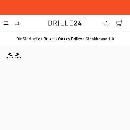
This is the Promotion Bar Text placeholder, loading promotion
data...
Die Startseite
Brillen
Oakley Brillen
Steakhouse 1.0