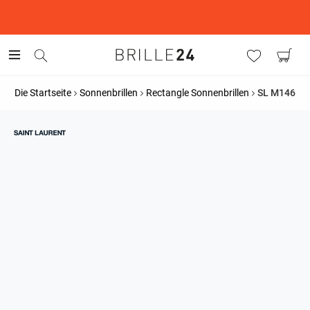
This is the Promotion Bar Text placeholder, loading promotion
data...
Die Startseite
Sonnenbrillen
Rectangle Sonnenbrillen
SL M146