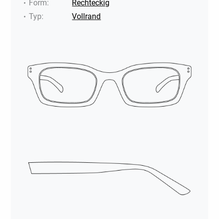
Form
:
Rechteckig
Typ
:
Vollrand