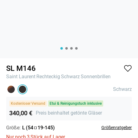
SL M146
Saint Laurent
Rechteckig
Schwarz
Sonnenbrillen
Schwarz
Kostenloser Versand
Etui & Reinigungstuch inklusive
340,00 €
Preis beinhaltet getönte Gläser
Größe:
L
(
54
19
-
145
)
Größenratgeber
Nur noch
3
Stück auf Lager