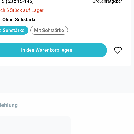
:
S
(
53
15
-
145
)
Größenratgeber
och
6
Stück auf Lager
:
Ohne Sehstärke
 Sehstärke
Mit Sehstärke
In den Warenkorb legen
fehlung