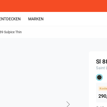
ENTDECKEN
MARKEN
889 Sulpice Thin
Sl 8
Saint 
Koste
290