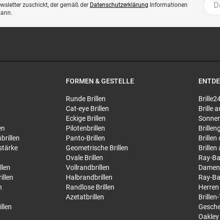
ewsletter zuschickt, der gemäß der
Datenschutzerklärung
Informationen
kann.
FORMEN & GESTELLE
ENTD
Runde Brillen
Brille2
Cat-eye Brillen
Brille
Eckige Brillen
Sonnen
en
Pilotenbrillen
Brillen
brillen
Panto-Brillen
Brillen
stärke
Geometrische Brillen
Brillen
Ovale Brillen
Ray-Ba
llen
Vollrandbrillen
Damen
illen
Halbrandbrillen
Ray-Ba
n
Randlose Brillen
Herren
Azetatbrillen
Brillen
llen
Gesche
Oakley 