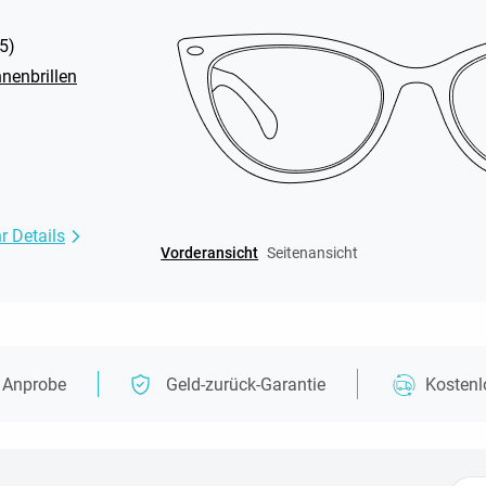
5
)
nenbrillen
r Details
Vorderansicht
Seitenansicht
e Anprobe
Geld-zurück-Garantie
Kosten