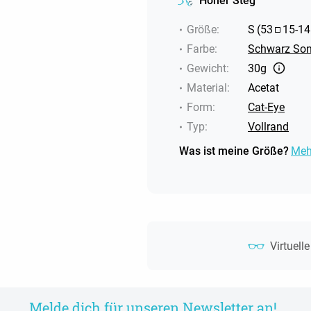
Hoher Steg
Größe
:
S
(
53
15
-
14
Farbe
:
Schwarz Son
Gewicht
:
30g
Material
:
Acetat
Form
:
Cat-Eye
Typ
:
Vollrand
Was ist meine Größe?
Meh
Virtuell
Melde dich für unseren Newsletter an!