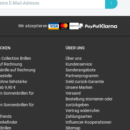
Wir akzeptieren
:
ECKEN
ÜBER UNS
4 Collection Brillen
Über uns
 auf Rechnung
Kundenservice
brille auf Rechnung
Sonderangebote
gestelle
Partnerprogramm
 ohne Sehstärke
Geld-zurück-Garantie
 ab 9,90 €
Unsere Marken
n Sonnenbrillen für
Versand
Bestellung stornieren oder
n Sonnenbrillen für
zurückgeben
Vertrag widerrufen
-Trends
Zahlungsarten
nkefinder
Influencer-Kooperationen
Brillen
Sitemap