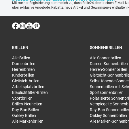
Mit meiner Registrierung stimme ich zu, dass Brille24.de mir einen E-Mail-N
über exklusive Angebote, Rabatte, neue Artikel und Gewinnspiele enthalten 
BRILLEN
SONNENBRILLEN
Alle Brillen
Alle Sonnenbrillen
Damenbrillen
Damen-Sonnenbrillen
Herrenbrillen
Herren-Sonnenbrillen
Kinderbrillen
Gleitsicht-Sonnenbrill
Gleitsichtbrillen
Selbsttönende Sonnen
Arbeitsplatzbrillen
Sonnenbrillen mit Seh
Blaulichtfilter-Brillen
Sportsonnenbrillen
Sportbrillen
Polarisierte Sonnenbri
Brillen-Neuheiten
Verspiegelte Sonnenbr
Ray-Ban Brillen
Ray-Ban Sonnenbrille
Oakley Brillen
Oakley Sonnenbrillen
Alle Markenbrillen
Alle Marken-Sonnenbri