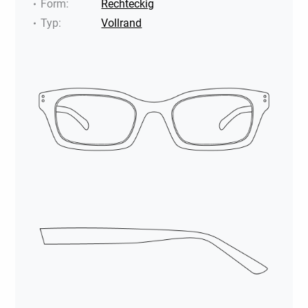
Form
:
Rechteckig
Typ
:
Vollrand