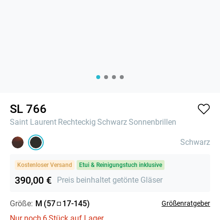
SL 766
Saint Laurent
Rechteckig
Schwarz
Sonnenbrillen
Schwarz
Kostenloser Versand
Etui & Reinigungstuch inklusive
390,00 €
Preis beinhaltet getönte Gläser
Größe:
M
(
57
17
-
145
)
Größenratgeber
Nur noch
6
Stück auf Lager