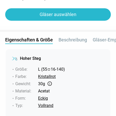
Gläser auswählen
Eigenschaften & Größe
Beschreibung
Gläser-Em
Hoher Steg
Größe
:
L
(
55
16
-
140
)
Farbe
:
Kristallrot
Gewicht
:
30g
Material
:
Acetat
Form
:
Eckig
Typ
:
Vollrand