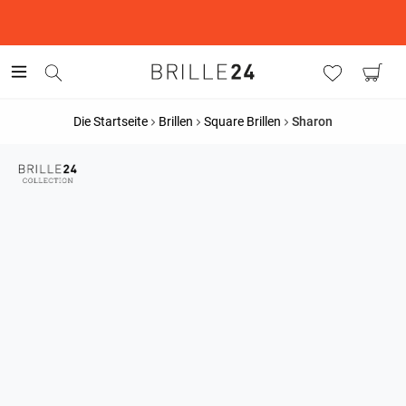
This is the Promotion Bar Text placeholder, loading promotion
data...
Die Startseite
Brillen
Square Brillen
Sharon