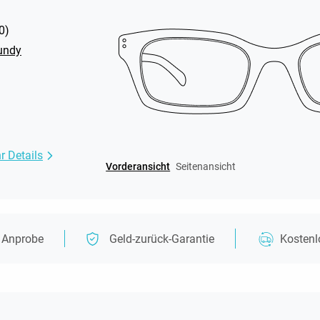
0
)
undy
r Details
Vorderansicht
Seitenansicht
e Anprobe
Geld-zurück-Garantie
Kosten