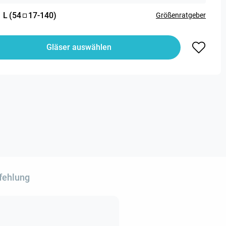
:
L
(
54
17
-
140
)
Größenratgeber
Gläser auswählen
fehlung