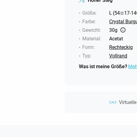
Hoher Steg
Größe
:
L
(
54
17
-
14
Farbe
:
Crystal Burg
Gewicht
:
30g
Material
:
Acetat
Form
:
Rechteckig
Typ
:
Vollrand
Was ist meine Größe?
Meh
Virtuell