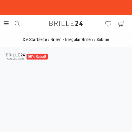
This is the Promotion Bar Text placeholder, loading promotion
data...
Die Startseite
Brillen
Irregular Brillen
Sabine
50% Rabatt