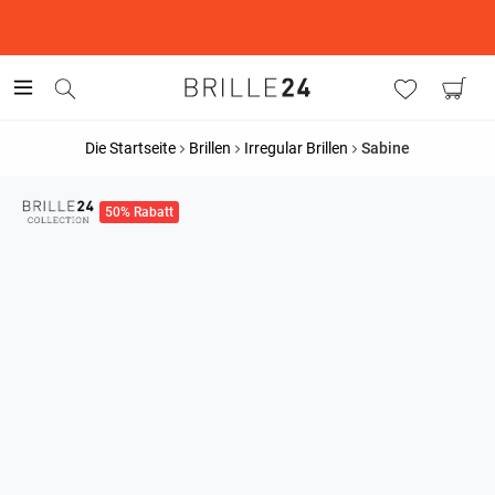
This is the Promotion Bar Text placeholder, loading promotion
data...
Die Startseite
Brillen
Irregular Brillen
Sabine
50% Rabatt