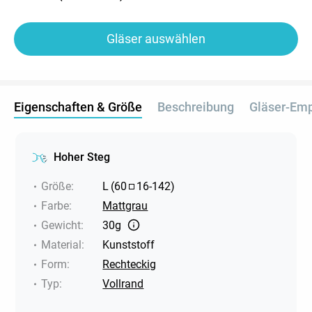
Gläser auswählen
Eigenschaften & Größe
Beschreibung
Gläser-Em
Hoher Steg
Größe
:
L
(
60
16
-
142
)
Farbe
:
Mattgrau
Gewicht
:
30g
Material
:
Kunststoff
Form
:
Rechteckig
Typ
:
Vollrand