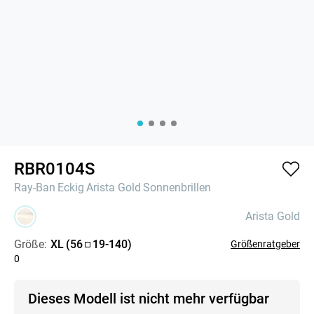
RBR0104S
Ray-Ban
Eckig
Arista Gold
Sonnenbrillen
Arista Gold
Größe:
XL
(
56
19
-
140
)
Größenratgeber
0
Dieses Modell ist nicht mehr verfügbar