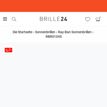
This is the Promotion Bar Text placeholder, loading promotion
data...
Die Startseite
Sonnenbrillen
Ray-Ban Sonnenbrillen
RBR0104S