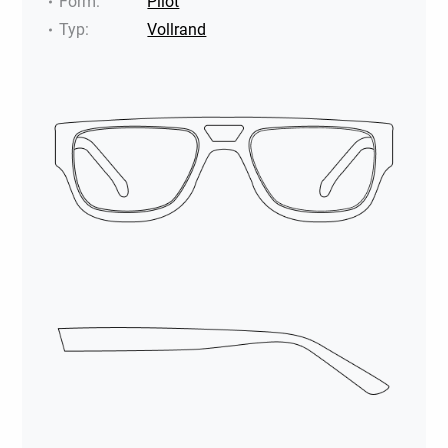
Form
:
Pilot
Typ
:
Vollrand