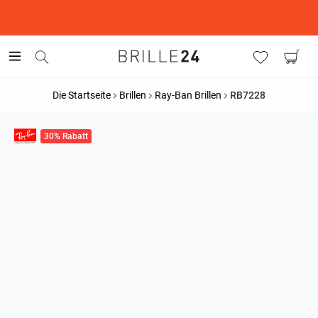
This is the Promotion Bar Text placeholder, loading promotion
data...
Die Startseite
Brillen
Ray-Ban Brillen
RB7228
30% Rabatt