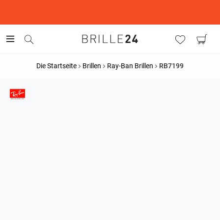
This is the Promotion Bar Text placeholder, loading promotion
data...
Die Startseite
Brillen
Ray-Ban Brillen
RB7199