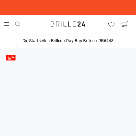
This is the Promotion Bar Text placeholder, loading promotion
data...
Die Startseite
Brillen
Ray-Ban Brillen
RB6448