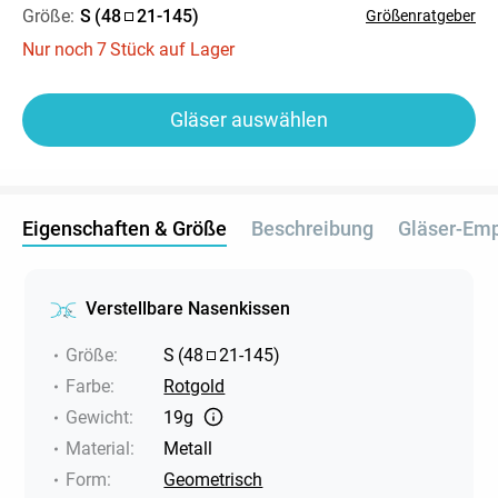
Größe:
S
(
48
21
-
145
)
Größenratgeber
Nur noch
7
Stück auf Lager
Gläser auswählen
Eigenschaften & Größe
Beschreibung
Gläser-Em
Verstellbare Nasenkissen
Größe
:
S
(
48
21
-
145
)
Farbe
:
Rotgold
Gewicht
:
19g
Material
:
Metall
Form
:
Geometrisch