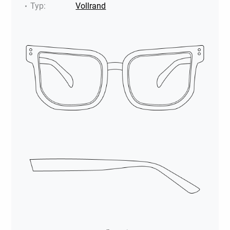
Typ
:
Vollrand