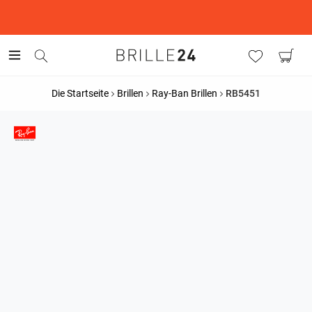
This is the Promotion Bar Text placeholder, loading promotion
data...
Die Startseite
Brillen
Ray-Ban Brillen
RB5451