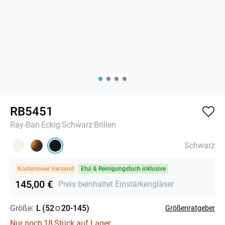
RB5451
Ray-Ban
Eckig
Schwarz
Brillen
Schwarz
Kostenloser Versand
Etui & Reinigungstuch inklusive
145,00 €
Preis beinhaltet Einstärkengläser
Größe:
L
(
52
20
-
145
)
Größenratgeber
Nur noch
18
Stück auf Lager