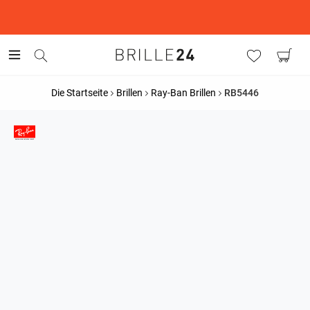
This is the Promotion Bar Text placeholder, loading promotion
data...
Die Startseite
Brillen
Ray-Ban Brillen
RB5446