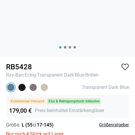
RB5428
Ray-Ban
Eckig
Transparent Dark Blue
Brillen
Transparent Dark Blue
Kostenloser Versand
Etui & Reinigungstuch inklusive
179,00 €
Preis beinhaltet Einstärkengläser
Größe:
L
(
55
17
-
145
)
Größenratgeber
Nur noch
4
Stück auf Lager