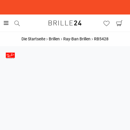
This is the Promotion Bar Text placeholder, loading promotion
data...
Die Startseite
Brillen
Ray-Ban Brillen
RB5428