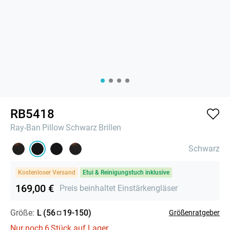
RB5418
Ray-Ban
Pillow
Schwarz
Brillen
Schwarz
Kostenloser Versand
Etui & Reinigungstuch inklusive
169,00 €
Preis beinhaltet Einstärkengläser
Größe:
L
(
56
19
-
150
)
Größenratgeber
Nur noch
6
Stück auf Lager