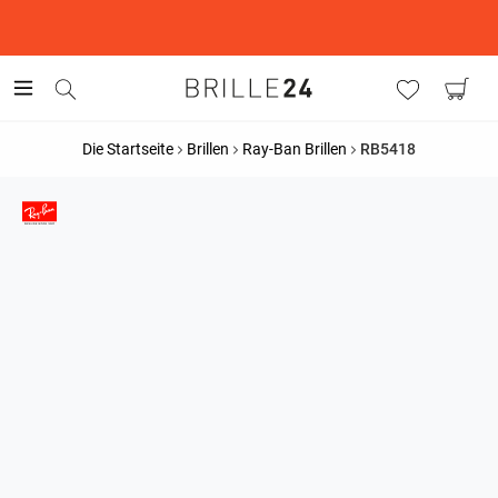
This is the Promotion Bar Text placeholder, loading promotion
data...
Die Startseite
Brillen
Ray-Ban Brillen
RB5418