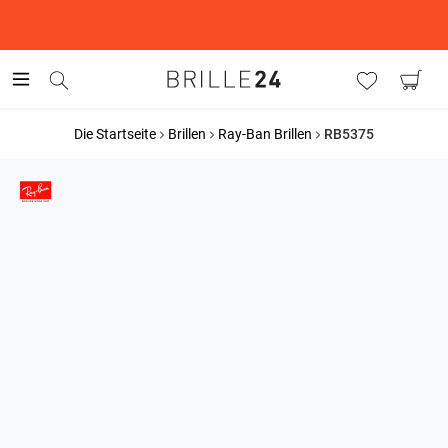
This is the Promotion Bar Text placeholder, loading promotion
data...
Die Startseite
Brillen
Ray-Ban Brillen
RB5375