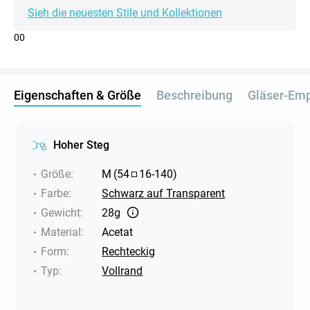
Sieh die neuesten Stile und Kollektionen
0
0
Eigenschaften & Größe
Beschreibung
Gläser-Em
Hoher Steg
Größe
:
M
(
54
16
-
140
)
Farbe
:
Schwarz auf Transparent
Gewicht
:
28g
Material
:
Acetat
Form
:
Rechteckig
Typ
:
Vollrand