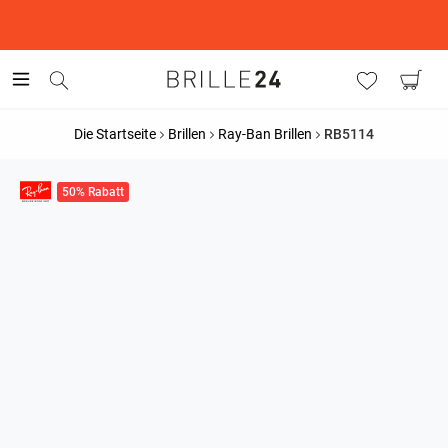
This is the Promotion Bar Text placeholder, loading promotion
data...
Die Startseite
Brillen
Ray-Ban Brillen
RB5114
50% Rabatt